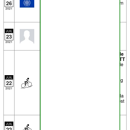
26
le sentier Maillen/54 signalé par Balnam
est impraticable ou disparu à de
2021
nombreux endroits.
Trace
5672835189.gpx
- de
Eric D
13.2km - Running
JUIL
23
Canal du Midi, prés salés et
Méditerranée
2021
Trace
jambes-floreffe-suarlee.gpx
- de
Tomcat
près de
Flawinne
42.5km - VTT
Tracé VTT au départ de la passerelle de
Jambes, montée de la Citadelle,
descente vers Malonne puis remontée
JUIL
vers Floreffe. Direction Floriffoux le long
22
de la Sambre, remontée vers Suarlée
2021
(zoning) et retour par Daussoulx et le
Ravel vers Namur. La glace à la fin de la
trace, de l'autre côté de la passerelle, est
en option
Trace
parcours du 22/07/2021
- de
Tomcat
JUIL
22
Enregistrement GPS 22-07-