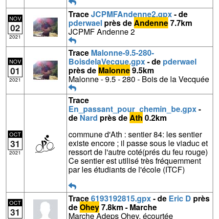
Trace
JCPMFAndenne2.gpx
- de
NOV
pderwael
près de
Andenne
7.7km
02
JCPMF Andenne 2
2021
Trace
Malonne-9.5-280-
BoisdelaVecque.gpx
- de
pderwael
NOV
01
près de
Malonne
9.5km
Malonne - 9.5 - 280 - Bois de la Vecquée
2021
Trace
En_passant_pour_chemin_be.gpx
-
de
Nard
près de
Ath
0.2km
commune d'Ath : sentier 84: les sentier
OCT
31
existe encore ; il passe sous le viaduc et
ressort de l'autre coté(prés du feu rouge)
2021
Ce sentier est utilisé très fréquemment
par les étudiants de l'école (ITCF)
Trace
6193192815.gpx
- de
Eric D
près
OCT
de
Ohey
7.8km - Marche
31
Marche Adeps Ohey, écourtée