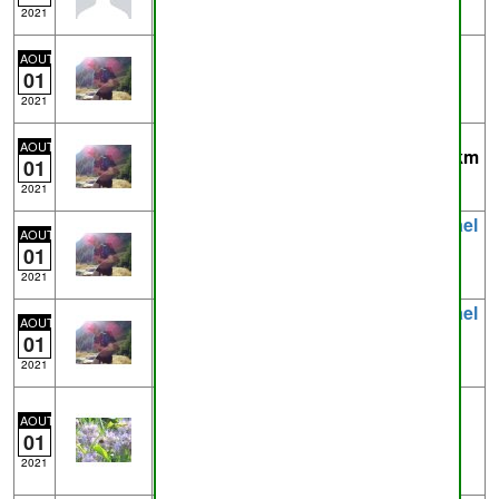
Tour de Temploux
2021
Trace
Naninne-22-20.6.gpx
- de
AOUT
pderwael
près de
Wierde
20.6km
01
Naninne - 22
2021
Trace
Naninne-14-14.4.gpx
- de
AOUT
pderwael
près de
Sart-Bernard
14.4km
01
Naninne - 15
2021
Trace
Naninne-7-8.1.gpx
- de
pderwael
AOUT
près de
Dave
8.1km
01
Naninne - 8
2021
Trace
Naninne-4-4.8.gpx
- de
pderwael
AOUT
près de
Dave
4.8km
01
Naninne - 5
2021
Trace
2021-07-31_10-15-12.gpx
- de
mg
23.8km
AOUT
01
Traces enregistrées avec OSMTracker
pour Android™
2021