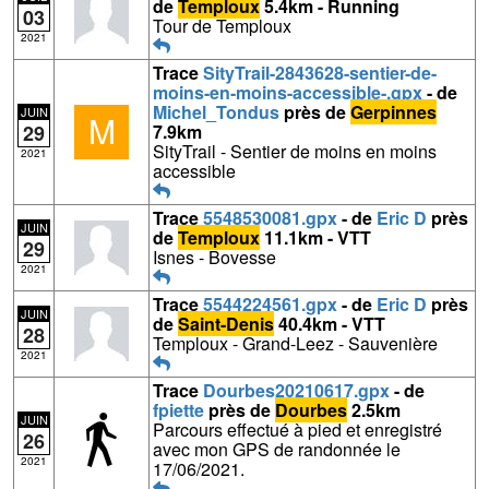
de
Temploux
5.4km - Running
03
Tour de Temploux
2021
Trace
SityTrail-2843628-sentier-de-
moins-en-moins-accessible-.gpx
- de
Michel_Tondus
près de
Gerpinnes
JUIN
M
29
7.9km
SityTrail - Sentier de moins en moins
2021
accessible
Trace
5548530081.gpx
- de
Eric D
près
JUIN
de
Temploux
11.1km - VTT
29
Isnes - Bovesse
2021
Trace
5544224561.gpx
- de
Eric D
près
JUIN
de
Saint-Denis
40.4km - VTT
28
Temploux - Grand-Leez - Sauvenière
2021
Trace
Dourbes20210617.gpx
- de
fpiette
près de
Dourbes
2.5km
JUIN
Parcours effectué à pied et enregistré
26
avec mon GPS de randonnée le
2021
17/06/2021.