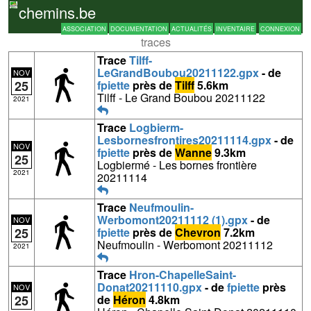
chemins.be
ASSOCIATION
DOCUMENTATION
ACTUALITÉS
INVENTAIRE
CONNEXION
traces
Trace
Tilff-
LeGrandBoubou20211122.gpx
- de
NOV
25
fpiette
près de
Tilff
5.6km
Tilff - Le Grand Boubou 20211122
2021
Trace
Logbierm-
Lesbornesfrontires20211114.gpx
- de
NOV
fpiette
près de
Wanne
9.3km
25
Logbiermé - Les bornes frontière
2021
20211114
Trace
Neufmoulin-
Werbomont20211112 (1).gpx
- de
NOV
25
fpiette
près de
Chevron
7.2km
Neufmoulin - Werbomont 20211112
2021
Trace
Hron-ChapelleSaint-
Donat20211110.gpx
- de
fpiette
près
NOV
25
de
Héron
4.8km