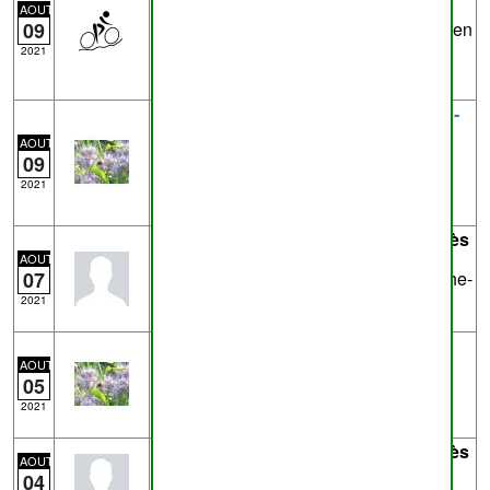
AOUT
09
pour ajout ; repris à l'atlas n°86 sentier en
bonne état
2021
Trace
7_aot_2021_104916_AM_2021-
08-07_10-49-16.gpx
- de
mg
près de
AOUT
Flobecq
14.1km - Marche
09
Traces enregistrées avec OSMTracker
2021
pour Android™
Trace
5752963335.gpx
- de
Eric D
près
de
Marenne
36.3km - Running
AOUT
07
Trail en Famenne - parcours noir Marche-
en-Famenne
2021
Trace
2021-08-04_16-07-24.gpx
- de
mg
11.3km - Marche
AOUT
05
Traces enregistrées avec OSMTracker
pour Android™
2021
Trace
5736808465.gpx
- de
Eric D
près
AOUT
de
Temploux
5.4km - Running
04