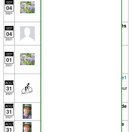
04_08-34-17.gpx
- de
mg
20.8km
SEP
04
Traces enregistrées avec OSMTracker
pour Android™
2021
Trace
5903304789.gpx
- de
Eric D
près
SEP
de
Flawinne
33.2km - VTT
04
Temploux - Flawinne/Jambes
2021
Trace
2021-09-01_10-42-54.gpx
- de
mg
près de
Flobecq
13.6km
SEP
01
Traces enregistrées avec OSMTracker
pour Android™
2021
Trace
20210831Andenne.gpx
- de
fge1
près de
Andenne
40.8km
AOUT
31
Carto bois au sud de Andenne, à hauteur
de Peu d'Eau.
2021
Trace
20210831193228-SElUq.gpx
- de
AOUT
31
Dany
près de
Musson
2.2km
2021
Trace
20210831191856-ftqap.gpx
- de
AOUT
31
Dany
près de
Musson
2.2km