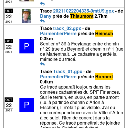
2021
Trace
20211022204335-9mtU9.gpx
- de
OCT
22
Dany
près de
Thiaumont
2.7km
2021
Trace
track_02.gpx
- de
ParmentierPierre
près de
Heinsch
0.3km
OCT
P
Sentier n° 36 à Freylange entre chemin
22
n° 29 (rue du Beynert) et chemin n° 1 (rue
2021
de Marienthal). Le cadastre a gardé la
mémoire du tracé.
Trace
Track_01.gpx
- de
ParmentierPierre
près de
Bonnert
0.4km
Ce tracé apparaît toujours dans les
données cadastrales du SPF Finances.
Sur le terrain, en 2020, en partie amont
OCT
P
(i.e. à partir de chemin d'Arlon à
22
Eischen), il n'était plus visible. J'ai eu
2021
une correspondance avec la Ville d'Arlon
à ce sujet. Rien de concret dans la
réponse. Ce tracé permettrait de joindre
Arlon et la Gaichel en évitant,