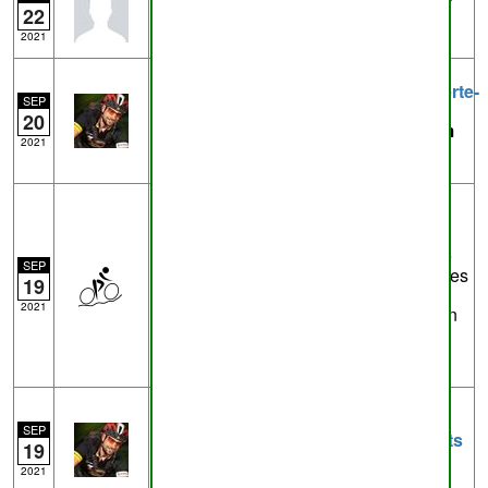
de
Court-Saint-Etienne
31.6km - VTT
22
Mont-Saint-Guibert - LLN
2021
Trace
strava.activities.5978945964.Dcouverte-
SEP
Amay-Ombret-.gpx
- de
Jean-michel
20
Geets
près de
Ombret-Rausa
45.9km
2021
passage Amay - Ombret - tout public
Trace
Fernelmont.gpx
- de
fge1
près
de
Noville-les-Bois
4.1km
Zoning de Noville-les-Bois, nouveau
sentier aménagé, de toute évidence de
SEP
manière parfaitement officielle, au vu des
19
aménagements. Une partie est
2021
intéressante pour traverser le zoning en
croisant moins de camions, entre
Hingeon et le bois du Tronquoy.
Trace
strava.activities.5975701853.mines-
SEP
sans-priv-.gpx
- de
Jean-michel Geets
19
près de
Vedrin
43.9km
2021
normalement tout public