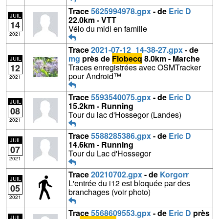
Trace
5625994978.gpx
- de
Eric D
JUIL
22.0km - VTT
14
Vélo du midi en famille
2021
Trace
2021-07-12_14-38-27.gpx
- de
mg
près de
Flobecq
8.0km - Marche
JUIL
12
Traces enregistrées avec OSMTracker
pour Android™
2021
Trace
5593540075.gpx
- de
Eric D
JUIL
15.2km - Running
08
Tour du lac d'Hossegor (Landes)
2021
Trace
5588285386.gpx
- de
Eric D
JUIL
14.6km - Running
07
Tour du Lac d'Hossegor
2021
Trace
20210702.gpx
- de
Korgorr
JUIL
L'entrée du i12 est bloquée par des
05
branchages (voir photo)
2021
Trace
5568609553.gpx
- de
Eric D
près
JUIL