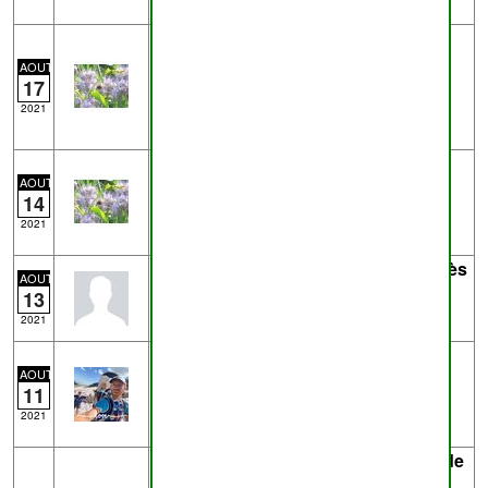
Trace
2021-08-16_14-18-06.gpx
- de
mg
près de
Frasnes-lez-Buissenal
AOUT
9.8km
17
Traces enregistrées avec OSMTracker
2021
pour Android™
Trace
2021-08-14_10-45-35.gpx
- de
mg
19.0km
AOUT
14
Traces enregistrées avec OSMTracker
pour Android™
2021
Trace
6155106319.gpx
- de
Eric D
près
AOUT
de
Niverlée
74.7km - VTT
13
Heer - Nismes - Vireux
2021
Trace
silly1108C-13538152-
1628692709-215.gpx
- de
Thomas
AOUT
11
Loquet
près de
Marcq
11.1km
13538152-silly1108C
2021
Trace
20210809131448-zD8r7.gpx
- de
Nard
près de
Oeudeghien
0.1km