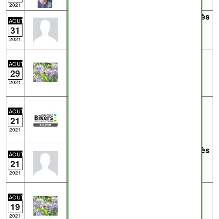
2021
Trace
5883962103.gpx
- de
Eric D
près
AOUT
de
Soye
26.6km - Running
31
Temploux - Spy - Moustier - Soye
2021
Trace
2021-08-28_11-17-54.gpx
- de
mg
21.2km - Marche
AOUT
29
Traces enregistrées avec OSMTracker
pour Android™
2021
Trace
Sortie_Xc_avec_Seb.gpx
- de
VincentSeptMeuses
près de
Celles
AOUT
21
46.3km
Sortie Xc avec Seb
2021
Trace
5827758878.gpx
- de
Eric D
près
AOUT
de
Rhisnes
43.9km - VTT
21
Temploux - Daussoulx - Namur
2021
Trace
2021-08-19_08-19-28.gpx
- de
mg
23.7km - Marche
AOUT
19
Traces enregistrées avec OSMTracker
pour Android™
2021