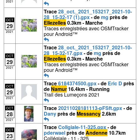
2021
Trace
28_oct._2021_153217_2021-10-
28_15-32-17 (1).gpx
- de
mg
près de
OCT
Ellezelles
0.3km - Marche
29
Traces enregistrées avec OSMTracker
2021
pour Android™
Trace
28_oct._2021_153217_2021-10-
28_15-32-17.gpx
- de
mg
près de
OCT
Ellezelles
0.3km - Marche
29
Traces enregistrées avec OSMTracker
2021
pour Android™
Trace
6184374500.gpx
- de
Eric D
près
OCT
de
Namur
16.4km - Running
29
Trail des Lumeçons 2021
2021
Trace
20211028181113-pFSft.gpx
- de
OCT
28
Dany
près de
Messancy
2.6km
2021
Trace
Collgiale-11-325.gpx
- de
OCT
pderwael
près de
Andenne
10.7km
23
Collégiale - 11 - 325