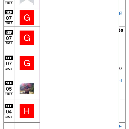
2021
Trace
Anseremme_I20.gpx
- de
ggreg
SEP
G
07
près de
Anseremme
1.7km
2021
Trace
Blaimont_I9.gpx
- de
ggreg
près
SEP
G
de
Blaimont
0.4km
07
Blaimont_I9
2021
Trace
Heer_Anseremme.gpx
- de
ggreg
près de
Waulsort
18.0km
SEP
G
07
J'envoie séparément les tracé gpx de
sentiers Blaimont_I9 et Anseremme_I20
2021
Trace
Collgiale-WIP.gpx
- de
pderwael
SEP
près de
Andenne
11.0km
05
Collégiale - WIP
2021
Trace
balade4-9.gpx
- de
HeninEric
SEP
H
5.8km
04
Balade perso
2021
Trace
4_sept._2021_083417_2021-09-