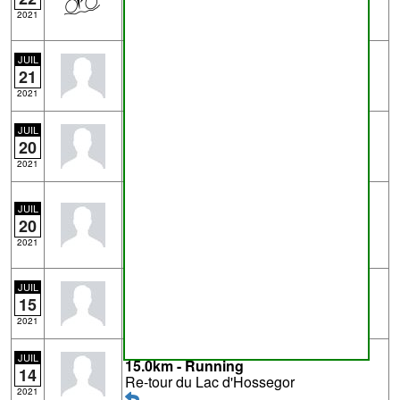
2021[30/08/2021]
2021
Trace
5663845522.gpx
- de
Eric D
JUIL
0.9km - Marche
21
Trajet vers la plage
2021
Trace
5656085219.gpx
- de
Eric D
JUIL
5.2km - Running
20
Running avec Kader
2021
Trace
5657721169.gpx
- de
Eric D
4.9km - Marche
JUIL
20
Pyrénnées- partie du GR10 vers le Pic
des Escaliers
2021
Trace
6043415585.gpx
- de
Eric D
JUIL
5.3km - Marche
15
Rafting
2021
Trace
5624975879.gpx
- de
Eric D
JUIL
15.0km - Running
14
Re-tour du Lac d'Hossegor
2021