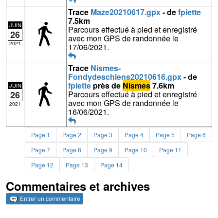
Trace
Maze20210617.gpx
- de
fpiette
7.5km
JUIN
Parcours effectué à pied et enregistré
26
avec mon GPS de randonnée le
2021
17/06/2021.
Trace
Nismes-
Fondydeschiens20210616.gpx
- de
fpiette
près de
Nismes
7.6km
JUIN
26
Parcours effectué à pied et enregistré
avec mon GPS de randonnée le
2021
16/06/2021.
Page 1
Page 2
Page 3
Page 4
Page 5
Page 6
Page 7
Page 8
Page 9
Page 10
Page 11
Page 12
Page 13
Page 14
Commentaires et archives
Entrer un commentaire