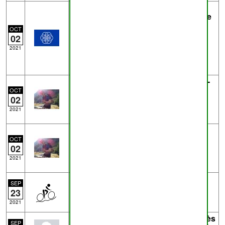
Trace
BoisdeNismesvrifierstatut01.gpx
- de
Harcq
près de
Lustin
0.6km
OCT
02
au départ de H sur i7 Lustin. Aucun
2021
interdit. Quel statut svp?
Trace
MarchelesDames-9.2-305.gpx
-
de
pderwael
près de
OCT
02
Marche-les-Dames
9.2km
Marche les Dames - 9.2 - 305
2021
Trace
MarchelesDames-11-316.gpx
-
de
pderwael
près de
OCT
02
Marche-les-Dames
10.7km
Marche les Dames - 11 - 316
2021
Trace
activity_5771875877.gpx
- de
SEP
Tomcat
près de
Champion
37.3km
23
Jambes - Marche-les-Dames
2021
Trace
6000672910.gpx
- de
Eric D
près
SEP