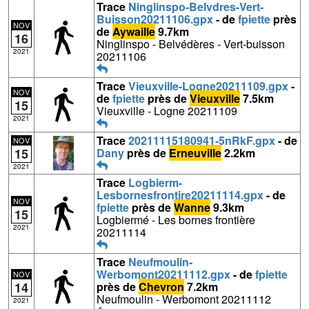
Trace
Ninglinspo-Belvdres-Vert-
Buisson20211106.gpx
- de
fpiette
près
NOV
de
Aywaille
9.7km
16
Ninglinspo - Belvédères - Vert-buisson
2021
20211106
Trace
Vieuxville-Logne20211109.gpx
-
NOV
de
fpiette
près de
Vieuxville
7.5km
15
Vieuxville - Logne 20211109
2021
Trace
20211115180941-5nRkF.gpx
- de
NOV
15
Dany
près de
Erneuville
2.2km
2021
Trace
Logbierm-
Lesbornesfrontire20211114.gpx
- de
NOV
fpiette
près de
Wanne
9.3km
15
Logbiermé - Les bornes frontière
2021
20211114
Trace
Neufmoulin-
Werbomont20211112.gpx
- de
fpiette
NOV
14
près de
Chevron
7.2km
Neufmoulin - Werbomont 20211112
2021