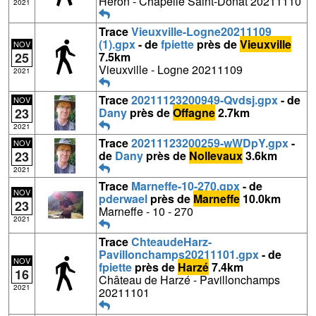
Héron - Chapelle Saint-Donat 20211110
2021
Trace
Vieuxville-Logne20211109
(1).gpx
- de
fpiette
près de
Vieuxville
NOV
25
7.5km
Vieuxville - Logne 20211109
2021
Trace
20211123200949-Qvdsj.gpx
- de
NOV
23
Dany
près de
Offagne
2.7km
2021
Trace
20211123200259-wWDpY.gpx
-
NOV
23
de
Dany
près de
Nollevaux
3.6km
2021
Trace
Marneffe-10-270.gpx
- de
NOV
pderwael
près de
Marneffe
10.0km
23
Marneffe - 10 - 270
2021
Trace
ChteaudeHarz-
Pavillonchamps20211101.gpx
- de
NOV
fpiette
près de
Harzé
7.4km
16
Château de Harzé - Pavillonchamps
2021
20211101