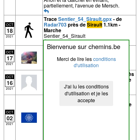
partiellement, l'avenue de Mersch.
Trace
Sentier_54_Sirault.gpx
- de
Radar703
près de
Sirault
1.1km -
OCT
18
Marche
Sentier_54_Sirault
2021
Bienvenue sur chemins.be
Trace
7Meuses-11-410.gpx
- de
OCT
pderwael
près de
Annevoie
11.0km
17
Merci de lire les
conditions
7 Meuses - 11 - 410
d'utilisation
2021
Trace
6503364256.gpx
- de
Eric D
près
OCT
de
Sart-Saint-Laurent
4.9km - Marche
16
Exploration sentiers de Floreffe
J'ai lu les conditions
2021
d'utilisation et je les
Trace
accepte
BoisdeNismesvrifierstatut02.gpx
- de
Harcq
près de
Lustin
0.6km
OCT
02
au départ de B sur i26 LUstin;> Aucun
2021
interdit. Quel statut svp?