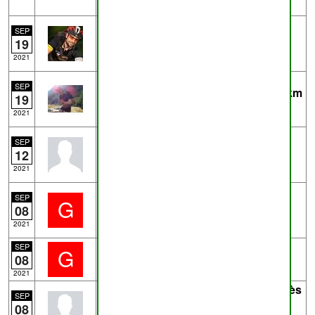
Trace
parcours du 19/09/2021
- de
SEP
Jean-michel Geets
19
Enregistrement GPS 19-09-2021
2021
Trace
Naninne-30-28.9.gpx
- de
SEP
pderwael
près de
Sart-Bernard
28.9km
19
Naninne - 30 - 28.9
2021
Trace
5947066756.gpx
- de
Eric D
SEP
20.6km - Running
12
20km de Bruxelles
2021
Trace
Blaimont_I9 (1).gpx
- de
ggreg
SEP
G
près de
Blaimont
0.4km
08
Sentier parcouru en montant de C à A
2021
Trace
Anseremme_I20 (1).gpx
- de
SEP
G
08
ggreg
près de
Anseremme
1.7km
2021
Trace
5925153110.gpx
- de
Eric D
près
SEP
de
Temploux
8.9km - Running
08
Course à pied matinale