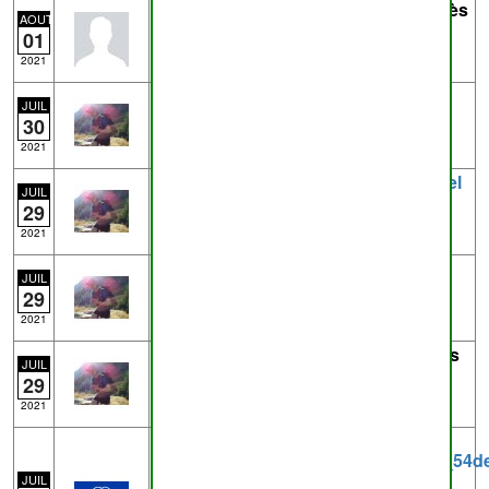
Trace
5720792363.gpx
- de
Eric D
près
AOUT
de
Ciney
8.3km - Marche
01
Marche Adeps Ciney
2021
Trace
Ben-Ahin-9.gpx
- de
pderwael
JUIL
près de
Ben-Ahin
8.6km
30
Ben-Ahin - 9
2021
Trace
Ben-Ahin-9.6.gpx
- de
pderwael
JUIL
près de
Ben-Ahin
9.6km
29
Ben-Ahin - 9.6
2021
Trace
Ben-Ahin-11-283.gpx
- de
JUIL
pderwael
près de
Ben-Ahin
10.9km
29
Ben-Ahin - 11 - 283
2021
Trace
Ahin-11.gpx
- de
pderwael
près
JUIL
de
Ben-Ahin
10.7km
29
Tracé actuel: 05 AVR 2015 10:38
2021
Trace
dtoursquiremplacelesentierMaillien_54d
- de
Harcq
près de
Maillen
1.8km
JUIL